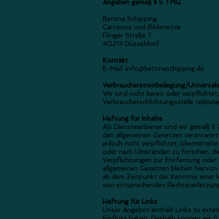
Angaben gemäß § 5 TMG
Bettina Schipping
Cartoons und Bilderwitze
Flinger Straße 7
40213 Düsseldorf
Kontakt
E-Mail: info@bettinaschipping.de
Verbraucherstreitbeilegung/Universals
Wir sind nicht bereit oder verpflichte
Verbraucherschlichtungsstelle teilzun
Haftung für Inhalte
Als Diensteanbieter sind wir gemäß § 
den allgemeinen Gesetzen verantwortl
jedoch nicht verpflichtet, übermitte
oder nach Umständen zu forschen, die 
Verpflichtungen zur Entfernung oder
allgemeinen Gesetzen bleiben hiervon u
ab dem Zeitpunkt der Kenntnis einer
von entsprechenden Rechtsverletzung
Haftung für Links
Unser Angebot enthält Links zu extern
Einfluss haben. Deshalb können wir fu