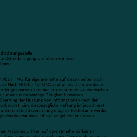
chlichtungsstelle
t, an Streitbeilegungsverfahren vor einer
ehmen.
7 Abs.1 TMG für eigene Inhalte auf diesen Seiten nach
ich. Nach §§ 8 bis 10 TMG sind wir als Diensteanbieter
lte oder gespeicherte fremde Informationen zu überwachen
auf eine rechtswidrige Tätigkeit hinweisen.
 Sperrung der Nutzung von Informationen nach den
nberührt. Eine diesbezügliche Haftung ist jedoch erst
 konkreten Rechtsverletzung möglich. Bei Bekanntwerden
en werden wir diese Inhalte umgehend entfernen.
en Websites Dritter, auf deren Inhalte wir keinen
̈r diese fremden Inhalte auch keine Gewähr übernehmen.