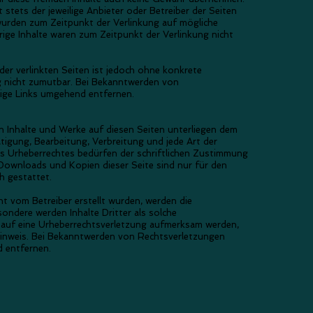
st stets der jeweilige Anbieter oder Betreiber der Seiten
 wurden zum Zeitpunkt der Verlinkung auf mögliche
rige Inhalte waren zum Zeitpunkt der Verlinkung nicht
 der verlinkten Seiten ist jedoch ohne konkrete
g nicht zumutbar. Bei Bekanntwerden von
tige Links umgehend entfernen.
ten Inhalte und Werke auf diesen Seiten unterliegen dem
ltigung, Bearbeitung, Verbreitung und jede Art der
 Urheberrechtes bedürfen der schriftlichen Zustimmung
 Downloads und Kopien dieser Seite sind nur für den
h gestattet.
cht vom Betreiber erstellt wurden, werden die
sondere werden Inhalte Dritter als solche
 auf eine Urheberrechtsverletzung aufmerksam werden,
Hinweis. Bei Bekanntwerden von Rechtsverletzungen
d entfernen.